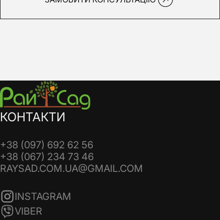
КОНТАКТИ
+38 (097) 692 62 56
+38 (067) 234 73 46
RAYSAD.COM.UA@GMAIL.COM
INSTAGRAM
VIBER