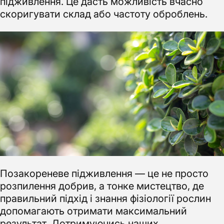
підживлення. Це дасть можливість вчасно
скоригувати склад або частоту оброблень.
Позакореневе підживлення — це не просто
розпилення добрив, а тонке мистецтво, де
правильний підхід і знання фізіології рослин
допомагають отримати максимальний
результат. Дотримуючись наших