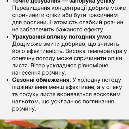
Точне дозування — запорука успіху
Перевищення концентрації добрив може
спричинити опіки або бути токсичним
для рослини. Натомість слабкий розчин
не забезпечить бажаного ефекту.
Урахування впливу погодних умов
Дощ може змити добриво, що знизить
його ефективність. Висока температура у
сонячну погоду може спричинити опіки
листя. Вітер ускладнює рівномірне
нанесення розчину.
Сезонні обмеження.
У холодну погоду
підживлення менш ефективне, а у спеку
та посуху листя вкривається восковим
нальотом, що ускладнює поглинання
розчину.