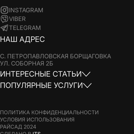
INSTAGRAM
VIBER
TELEGRAM
НАШ АДРЕС
С. ПЕТРОПАВЛОВСКАЯ БОРЩАГОВКА
УЛ. СОБОРНАЯ 2Б
ИНТЕРЕСНЫЕ СТАТЬИ
ПОПУЛЯРНЫЕ УСЛУГИ
БОРЬБА С КРОТАМИ
УХОД ЗА ГАЗОНОМ
ЖИВАЯ ИЗГОРОДЬ
СТРИЖКА ГАЗОНА
ВЫСОКИЕ ГРЯДКИ
ПОЛИТИКА КОНФИДЕНЦИАЛЬНОСТИ
РУЛОННЫЙ ГАЗОН
УСЛОВИЯ ИСПОЛЬЗОВАНИЯ
РАЙСАД 2024
СДЕЛАНО В
ITS