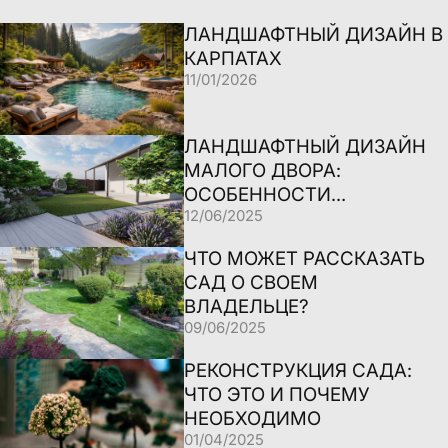
ЛАНДШАФТНЫЙ ДИЗАЙН В
КАРПАТАХ
11/01/2026
ЛАНДШАФТНЫЙ ДИЗАЙН
МАЛОГО ДВОРА:
ОСОБЕННОСТИ
ПРОЕКТИРОВАНИЯ
12/06/2025
ЧТО МОЖЕТ РАССКАЗАТЬ
САД О СВОЕМ
ВЛАДЕЛЬЦЕ?
09/06/2025
РЕКОНСТРУКЦИЯ САДА:
ЧТО ЭТО И ПОЧЕМУ
НЕОБХОДИМО
01/04/2025